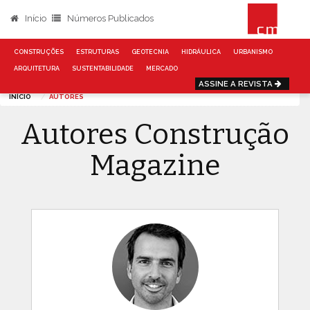
Início
Números Publicados
CONSTRUÇÕES
ESTRUTURAS
GEOTECNIA
HIDRÁULICA
URBANISMO
ARQUITETURA
SUSTENTABILIDADE
MERCADO
ASSINE A REVISTA
INÍCIO
AUTORES
Autores Construção
Magazine