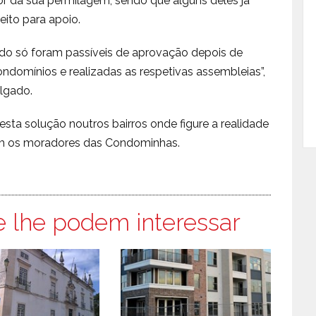
lor da sua permilagem, sendo que alguns deles já
eito para apoio.
cado só foram passíveis de aprovação depois de
ndomínios e realizadas as respetivas assembleias”,
lgado.
esta solução noutros bairros onde figure a realidade
m os moradores das Condominhas.
e lhe podem interessar