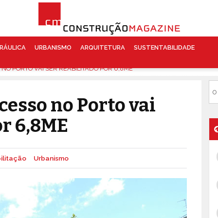
RÁULICA
URBANISMO
ARQUITETURA
SUSTENTABILIDADE
NO PORTO VAI SER REABILITADO POR 6,8ME
cesso no Porto vai
or 6,8ME
ilitação
Urbanismo