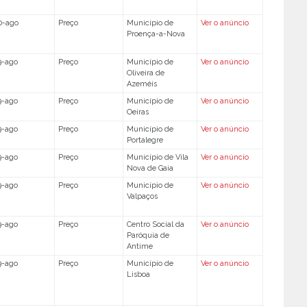
0-ago
Preço
Município de
Ver o anúncio
Proença-a-Nova
9-ago
Preço
Município de
Ver o anúncio
Oliveira de
Azeméis
9-ago
Preço
Município de
Ver o anúncio
Oeiras
9-ago
Preço
Município de
Ver o anúncio
Portalegre
9-ago
Preço
Município de Vila
Ver o anúncio
Nova de Gaia
9-ago
Preço
Município de
Ver o anúncio
Valpaços
9-ago
Preço
Centro Social da
Ver o anúncio
Paróquia de
Antime
9-ago
Preço
Município de
Ver o anúncio
Lisboa