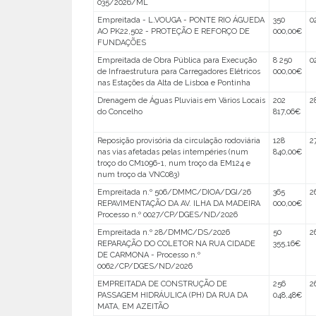
035/2026/ML
Empreitada - L.VOUGA - PONTE RIO ÁGUEDA
350
0
AO PK22,502 - PROTEÇÃO E REFORÇO DE
000,00€
FUNDAÇÕES
Empreitada de Obra Pública para Execução
8 250
0
de Infraestrutura para Carregadores Elétricos
000,00€
nas Estações da Alta de Lisboa e Pontinha
Drenagem de Águas Pluviais em Vários Locais
202
2
do Concelho
817,06€
Reposição provisória da circulação rodoviária
128
2
nas vias afetadas pelas intempéries (num
840,00€
troço do CM1096-1, num troço da EM124 e
num troço da VNC083)
Empreitada n.º 506/DMMC/DIOA/DGI/26
365
2
REPAVIMENTAÇÃO DA AV. ILHA DA MADEIRA
000,00€
Processo n.º 0027/CP/DGES/ND/2026
Empreitada n.º 28/DMMC/DS/2026
50
2
REPARAÇÃO DO COLETOR NA RUA CIDADE
355,16€
DE CARMONA - Processo n.º
0062/CP/DGES/ND/2026
EMPREITADA DE CONSTRUÇÃO DE
256
2
PASSAGEM HIDRÁULICA (PH) DA RUA DA
048,48€
MATA, EM AZEITÃO