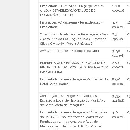
Empreitada - L. MINHO - PK 52,900 AO PK
1 800
1
53,180 - ESTABILIZAÇÃO TALUDE DE
000,00€
ESCAVAÇÃO (LD E LE)
Instalações PC Pasteleira - Remodelação -
365
1
Empreitada
000,00€
Construção, Beneficiação e Reparação de Vias
733
0
/ Casalinho da Foz - Águas Belas - Estevães -
796,72€
Silvas (CM 1036) - Proc. n.º 36/2026
Av.ª Cardoso Lopes - Execução de Obra
3 096
0
911,95€
EMPREITADA DE ESTAÇÃO ELEVATÓRIA DE
2 840
0
PINHAL DE NEGREIROS E RESERVATÓRIO DA
000,00€
BASSAQUEIRA
Empreitada de Remodelação e Ampliação do
8 550
0
Hotel Sete Cidades
000,00€
Construção de 21 Fogos Habitacionais -
3 535
0
Estratégia Local de Habitação do Município
441,84€
de Santa Marta de Penaguião
Empreitada de Remodelação da 1ª Esquadra
440
0
da DSTP/PSP no Interface do Marquês de
000,00€
Pombal das Linhas Amarela e Azul, do
Metropolitano de Lisboa, E.P.E.” - Proc. nº