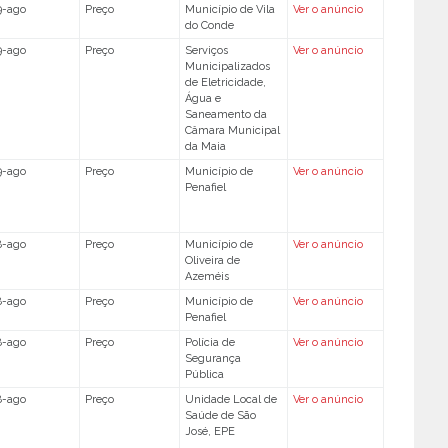
9-ago
Preço
Município de Vila
Ver o anúncio
do Conde
9-ago
Preço
Serviços
Ver o anúncio
Municipalizados
de Eletricidade,
Água e
Saneamento da
Câmara Municipal
da Maia
9-ago
Preço
Município de
Ver o anúncio
Penafiel
8-ago
Preço
Município de
Ver o anúncio
Oliveira de
Azeméis
8-ago
Preço
Município de
Ver o anúncio
Penafiel
8-ago
Preço
Polícia de
Ver o anúncio
Segurança
Pública
8-ago
Preço
Unidade Local de
Ver o anúncio
Saúde de São
José, EPE