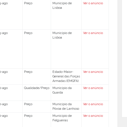
5-ago
Preço
Município de
Ver o anúncio
Lisboa
5-ago
Preço
Município de
Ver o anúncio
Lisboa
0-ago
Preço
Estado-Maior-
Ver o anúncio
General das Forças
Armadas (EMGFA)
0-ago
Qualidade/Preço
Município da
Ver o anúncio
Guarda
0-ago
Preço
Município da
Ver o anúncio
Póvoa de Lanhoso
0-ago
Preço
Município de
Ver o anúncio
Felgueiras