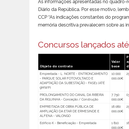
As informações apresentadas no quadro-r
Diário da República. Por esse motivo, le
CCP “As indicações constantes do progra
memória descritiva prevalecem sobre as in
Concursos lançados até
P
Valor
a
Objeto do contrato
base
d
Empreitada - L. NORTE - ENTRONCAMENTO
10 000
2
- PARQUE SOLAR FOTOVOLTAICO E
000,00€
ADAPTAÇÃO DA SUBESTAÇÃO - FASE1 (ATÉ
9MWP)
PROLONGAMENTO DO CANAL DA RIBEIRA
7 750
0
DA RIGUINHA - Conceção / Construção
000,00€
EMPREITADA DE OBRA PÚBLICA DE
18 060
2
AMPLIAÇÃO DA ETAR DE ERMESINDE E
000,00€
ALFENA - VALONGO
Edifício K - Beneficiação - Empreitada
1 810
1
000,00€