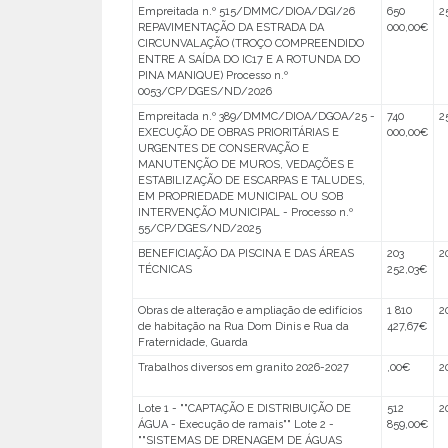
Empreitada n.º 515/DMMC/DIOA/DGI/26
650
2
REPAVIMENTAÇÃO DA ESTRADA DA
000,00€
CIRCUNVALAÇÃO (TROÇO COMPREENDIDO
ENTRE A SAÍDA DO IC17 E A ROTUNDA DO
PINA MANIQUE) Processo n.º
0053/CP/DGES/ND/2026
Empreitada n.º 389/DMMC/DIOA/DGOA/25 -
740
2
EXECUÇÃO DE OBRAS PRIORITÁRIAS E
000,00€
URGENTES DE CONSERVAÇÃO E
MANUTENÇÃO DE MUROS, VEDAÇÕES E
ESTABILIZAÇÃO DE ESCARPAS E TALUDES,
EM PROPRIEDADE MUNICIPAL OU SOB
INTERVENÇÃO MUNICIPAL - Processo n.º
55/CP/DGES/ND/2025
BENEFICIAÇÃO DA PISCINA E DAS ÁREAS
203
2
TÉCNICAS
252,03€
Obras de alteração e ampliação de edifícios
1 810
2
de habitação na Rua Dom Dinis e Rua da
427,67€
Fraternidade, Guarda
Trabalhos diversos em granito 2026-2027
,00€
2
Lote 1 - ""CAPTAÇÃO E DISTRIBUIÇÃO DE
512
2
ÁGUA - Execução de ramais"" Lote 2 -
859,00€
""SISTEMAS DE DRENAGEM DE ÁGUAS