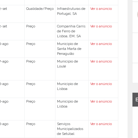
2-set
Qualidade/Preço
Infraestruturas de
Ver o anúncio
Portugal, SA
2-set
Preço
Companhia Carris
Ver o anúncio
de Ferro de
Lisboa, EM, SA
8-ago
Preço
Município de
Ver o anúncio
Santa Marta de
Penaguião
7-ago
Preço
Município de
Ver o anúncio
Loulé
6-ago
Preço
Município de
Ver o anúncio
Lisboa
6-ago
Preço
Município de
Ver o anúncio
Lisboa
6-ago
Preço
Serviços
Ver o anúncio
Municipalizados
de Setúbal