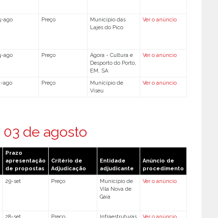
5-ago
Preço
Município das
Ver o anúncio
Lajes do Pico
4-ago
Preço
Ágora - Cultura e
Ver o anúncio
Desporto do Porto,
EM, SA
1-ago
Preço
Município de
Ver o anúncio
Viseu
 03 de agosto
Prazo
apresentação
Critério de
Entidade
Anúncio de
de propostas
Adjudicação
adjudicante
procedimento
29-set
Preço
Município de
Ver o anúncio
Vila Nova de
Gaia
28-set
Preço
Infraestruturas
Ver o anúncio