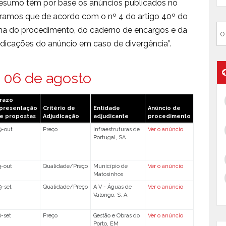
esumo têm por base os anúncios publicados no
mbramos que de acordo com o nº 4 do artigo 40º do
ma do procedimento, do caderno de encargos e da
dicações do anúncio em caso de divergência”.
 06 de agosto
razo
presentação
Critério de
Entidade
Anúncio de
e propostas
Adjudicação
adjudicante
procedimento
9-out
Preço
Infraestruturas de
Ver o anúncio
Portugal, SA
3-out
Qualidade/Preço
Município de
Ver o anúncio
Matosinhos
9-set
Qualidade/Preço
A V - Águas de
Ver o anúncio
Valongo, S. A.
8-set
Preço
Gestão e Obras do
Ver o anúncio
Porto, EM