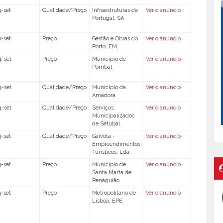
4-set
Qualidade/Preço
Infraestruturas de
Ver o anúncio
Portugal, SA
0-set
Preço
Gestão e Obras do
Ver o anúncio
Porto, EM
4-set
Preço
Município de
Ver o anúncio
Pombal
4-set
Qualidade/Preço
Município da
Ver o anúncio
Amadora
4-set
Qualidade/Preço
Serviços
Ver o anúncio
Municipalizados
de Setúbal
3-set
Qualidade/Preço
Gaivota -
Ver o anúncio
Empreendimentos
Turísticos, Lda
3-set
Preço
Município de
Ver o anúncio
Santa Marta de
Penaguião
3-set
Preço
Metropolitano de
Ver o anúncio
Lisboa, EPE