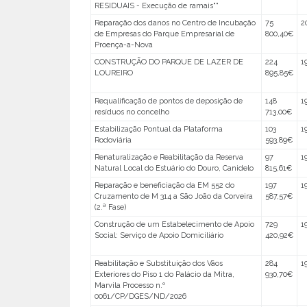
RESIDUAIS - Execução de ramais""
Reparação dos danos no Centro de Incubação
75
2
de Empresas do Parque Empresarial de
800,40€
Proença-a-Nova
CONSTRUÇÃO DO PARQUE DE LAZER DE
224
1
LOUREIRO
895,85€
Requalificação de pontos de deposição de
148
1
resíduos no concelho
713,00€
Estabilização Pontual da Plataforma
103
1
Rodoviária
593,89€
Renaturalização e Reabilitação da Reserva
97
1
Natural Local do Estuário do Douro, Canidelo
815,61€
Reparação e beneficiação da EM 552 do
197
1
Cruzamento de M 314 a São João da Corveira
587,57€
(2.ª Fase)
Construção de um Estabelecimento de Apoio
729
1
Social: Serviço de Apoio Domiciliário
420,92€
Reabilitação e Substituição dos Vãos
284
1
Exteriores do Piso 1 do Palácio da Mitra,
930,70€
Marvila Processo n.º
0061/CP/DGES/ND/2026