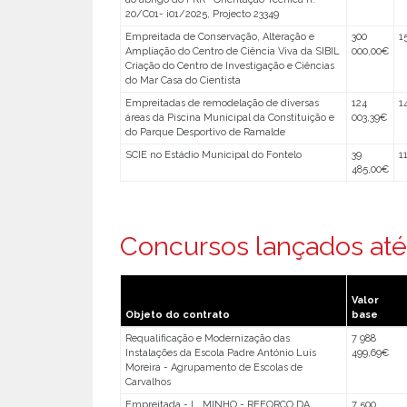
20/C01- i01/2025, Projecto 23349
Empreitada de Conservação, Alteração e
300
1
Ampliação do Centro de Ciência Viva da SIBIL
000,00€
Criação do Centro de Investigação e Ciências
do Mar Casa do Cientista
Empreitadas de remodelação de diversas
124
1
áreas da Piscina Municipal da Constituição e
003,39€
do Parque Desportivo de Ramalde
SCIE no Estádio Municipal do Fontelo
39
1
485,00€
Concursos lançados até
Valor
Objeto do contrato
base
Requalificação e Modernização das
7 988
Instalações da Escola Padre António Luís
499,69€
Moreira - Agrupamento de Escolas de
Carvalhos
Empreitada - L. MINHO - REFORÇO DA
7 500