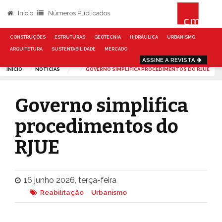
Início
Números Publicados
CONSTRUÇÕES
ESTRUTURAS
GEOTECNIA
HIDRÁULICA
URBANISMO
ARQUITETURA
SUSTENTABILIDADE
MERCADO
ASSINE A REVISTA
INÍCIO
NOTÍCIAS
GOVERNO SIMPLIFICA PROCEDIMENTOS DO RJUE
Governo simplifica
procedimentos do
RJUE
16 junho 2026, terça-feira
Reabilitação
Urbanismo