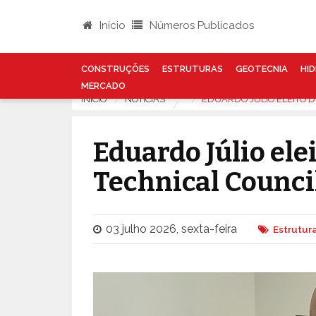
Início
Números Publicados
CONSTRUÇÕES
ESTRUTURAS
GEOTECNIA
HID
MERCADO
INÍCIO
NOTÍCIAS
EDUARDO JÚLIO ELEITO D
Eduardo Júlio ele
Technical Council
03 julho 2026, sexta-feira
Estrutur