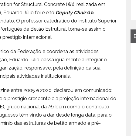
ation for Structural Concrete (
fib
), realizada em
 Eduardo Júlio foi eleito
Deputy Chair
do
dato. O professor catedrático do Instituto Superior
Português de Betão Estrutural torna-se assim o
prestígio internacional.
cnico da Federação e coordena as atividades
ição, Eduardo Júlio passa igualmente a integrar o
ganização, responsável pela definição da sua
cipais atividades institucionais.
gazine entre 2005 e 2020, declarou em comunicado:
o prestígio crescente e a projeção internacional do
E), grupo nacional da
fib
, bem como o contributo
tugueses têm vindo a dar, desde longa data, para o
omínio das estruturas de betão armado e pré-