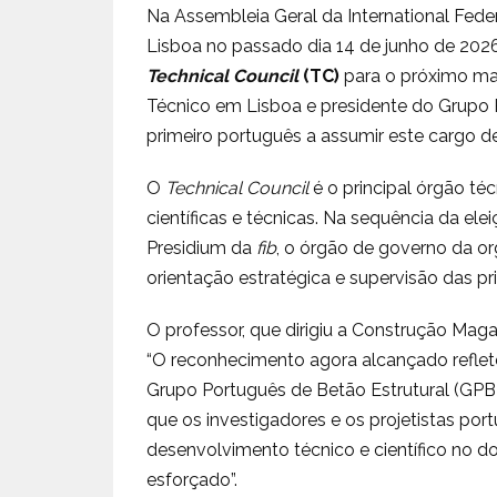
Na Assembleia Geral da International Feder
Lisboa no passado dia 14 de junho de 2026,
Technical Council
(TC)
para o próximo man
Técnico em Lisboa e presidente do Grupo 
primeiro português a assumir este cargo de 
O
Technical Council
é o principal órgão té
científicas e técnicas. Na sequência da ele
Presidium da
fib
, o órgão de governo da or
orientação estratégica e supervisão das prin
O professor, que dirigiu a Construção Ma
“O reconhecimento agora alcançado reflete 
Grupo Português de Betão Estrutural (GPB
que os investigadores e os projetistas por
desenvolvimento técnico e científico no d
esforçado”.