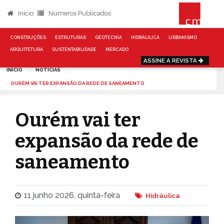
Início
Números Publicados
CONSTRUÇÕES
ESTRUTURAS
GEOTECNIA
HIDRÁULICA
URBANISMO
ARQUITETURA
SUSTENTABILIDADE
MERCADO
ASSINE A REVISTA
INÍCIO
NOTÍCIAS
OURÉM VAI TER EXPANSÃO DA REDE DE SANEAMENTO
Ourém vai ter
expansão da rede de
saneamento
11 junho 2026, quinta-feira
Hidráulica