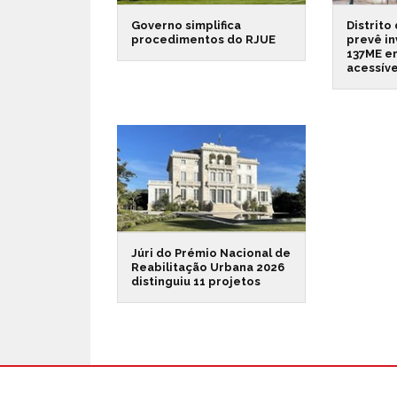
Governo simplifica
Distrito
procedimentos do RJUE
prevê in
137ME e
acessíve
Júri do Prémio Nacional de
Reabilitação Urbana 2026
distinguiu 11 projetos