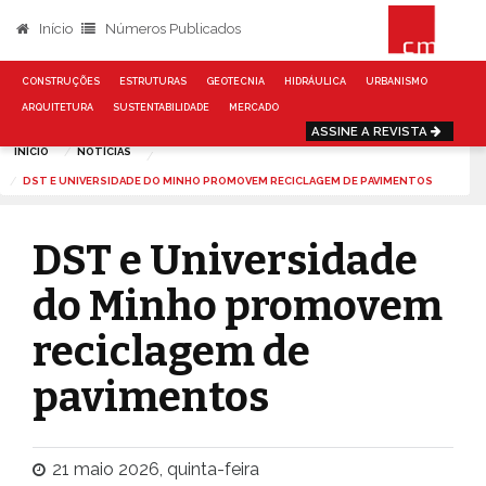
Início
Números Publicados
CONSTRUÇÕES
ESTRUTURAS
GEOTECNIA
HIDRÁULICA
URBANISMO
ARQUITETURA
SUSTENTABILIDADE
MERCADO
ASSINE A REVISTA
INÍCIO
NOTÍCIAS
DST E UNIVERSIDADE DO MINHO PROMOVEM RECICLAGEM DE PAVIMENTOS
DST e Universidade
do Minho promovem
reciclagem de
pavimentos
21 maio 2026, quinta-feira