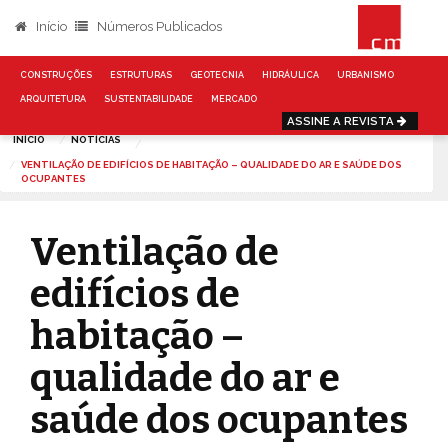
Início
Números Publicados
CONSTRUÇÕES
ESTRUTURAS
GEOTECNIA
HIDRÁULICA
URBANISMO
ARQUITETURA
SUSTENTABILIDADE
MERCADO
ASSINE A REVISTA
INÍCIO
NOTÍCIAS
VENTILAÇÃO DE EDIFÍCIOS DE HABITAÇÃO – QUALIDADE DO AR E SAÚDE DOS
OCUPANTES
Ventilação de
edifícios de
habitação –
qualidade do ar e
saúde dos ocupantes