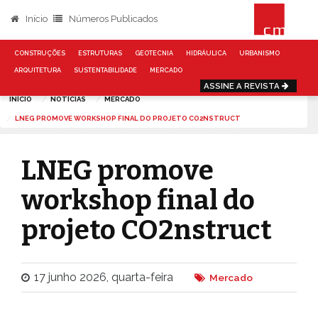
Início
Números Publicados
CONSTRUÇÕES
ESTRUTURAS
GEOTECNIA
HIDRÁULICA
URBANISMO
ARQUITETURA
SUSTENTABILIDADE
MERCADO
ASSINE A REVISTA
INÍCIO
NOTÍCIAS
MERCADO
LNEG PROMOVE WORKSHOP FINAL DO PROJETO CO2NSTRUCT
LNEG promove
workshop final do
projeto CO2nstruct
17 junho 2026, quarta-feira
Mercado