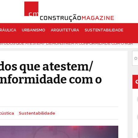
RÁULICA
URBANISMO
ARQUITETURA
SUSTENTABILIDADE
ESTUDOS QUE ATESTEM/ DEMONSTREM A CONFORMIDADE COM O RGR
dos que atestem/
nformidade com o
cústica
Sustentabilidade