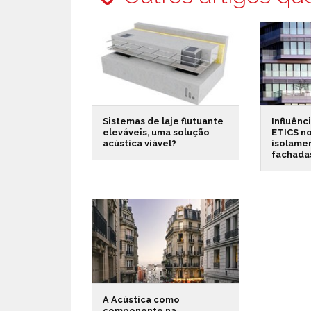
Sistemas de laje flutuante
Influênc
eleváveis, uma solução
ETICS n
acústica viável?
isolame
fachada
A Acústica como
componente na