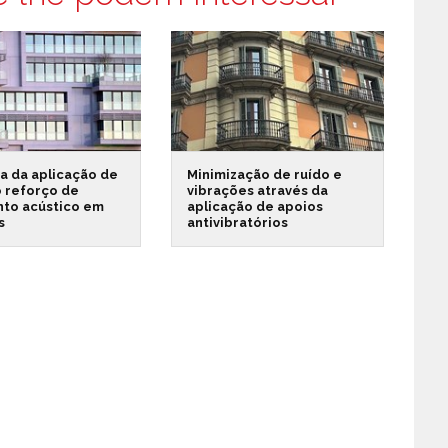
ia da aplicação de
Minimização de ruído e
o reforço de
vibrações através da
nto acústico em
aplicação de apoios
s
antivibratórios