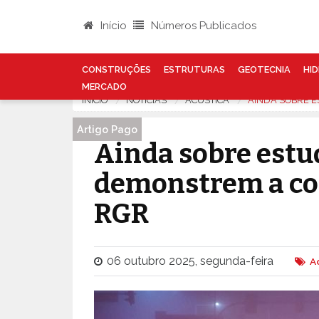
Início
Números Publicados
CONSTRUÇÕES
ESTRUTURAS
GEOTECNIA
HID
MERCADO
INÍCIO
NOTÍCIAS
ACUSTICA
AINDA SOBRE 
Artigo Pago
Ainda sobre estu
demonstrem a co
RGR
06 outubro 2025, segunda-feira
A