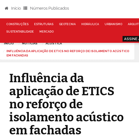
Início
Números Publicados
CONSTRUÇÕES
ESTRUTURAS
GEOTECNIA
HIDRÁULICA
URBANISMO
ARQUIT
SUSTENTABILIDADE
MERCADO
ASSINE
INÍCIO
NOTÍCIAS
ACUSTICA
INFLUÊNCIA DA APLICAÇÃO DE ETICS NO REFORÇO DE ISOLAMENTO ACÚSTICO
EM FACHADAS
Influência da
aplicação de ETICS
no reforço de
isolamento acústico
em fachadas