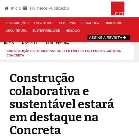
Início
Números Publicados
CONSTRUÇÕES
ESTRUTURAS
GEOTECNIA
HIDRÁULICA
URBANISMO
ARQUITETURA
SUSTENTABILIDADE
MERCADO
ASSINE A REVISTA
INÍCIO
NOTÍCIAS
ARQUITETURA
CONSTRUÇÃO COLABORATIVA E SUSTENTÁVEL ESTARÁ EM DESTAQUE NA
CONCRETA
Construção
colaborativa e
sustentável estará
em destaque na
Concreta