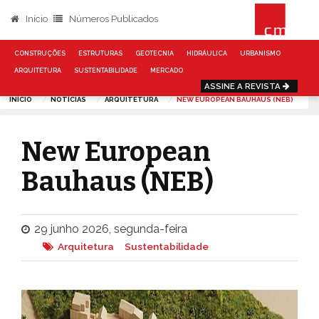
Início
Números Publicados
CONSTRUÇÕES
ESTRUTURAS
GEOTECNIA
HIDRÁULICA
URBANISMO
ARQUITETURA
SUSTENTABILIDADE
MERCADO
ASSINE A REVISTA
INÍCIO
NOTÍCIAS
ARQUITETURA
NEW EUROPEAN BAUHAUS (NEB)
New European
Bauhaus (NEB)
29 junho 2026, segunda-feira
Arquitetura
Sustentabilidade