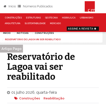
Início
Números Publicados
CONSTRUÇÕES
ESTRUTURAS
GEOTECNIA
HIDRÁULICA
URBANISMO
ARQUITETURA
SUSTENTABILIDADE
MERCADO
ASSINE A REVISTA
INÍCIO
NOTÍCIAS
CONSTRUÇÕES
RESERVATÓRIO DE LAGOA VAI SER REABILITADO
Artigo Pago
Reservatório de
Lagoa vai ser
reabilitado
01 julho 2026, quarta-feira
Construções
Reabilitação