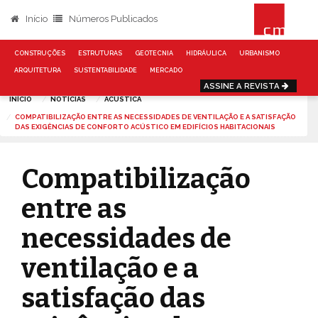
Início
Números Publicados
CONSTRUÇÕES
ESTRUTURAS
GEOTECNIA
HIDRÁULICA
URBANISMO
ARQUITETURA
SUSTENTABILIDADE
MERCADO
ASSINE A REVISTA
INÍCIO
NOTÍCIAS
ACUSTICA
COMPATIBILIZAÇÃO ENTRE AS NECESSIDADES DE VENTILAÇÃO E A SATISFAÇÃO
DAS EXIGÊNCIAS DE CONFORTO ACÚSTICO EM EDIFÍCIOS HABITACIONAIS
Compatibilização
entre as
necessidades de
ventilação e a
satisfação das